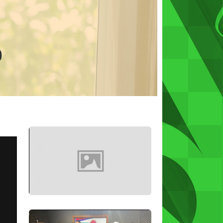
MAIS ALBUNS
Conheça o estúdio da nossa rádio