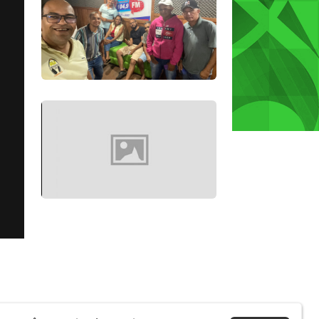
galera da radio blizfm
Festa do Milho 2019