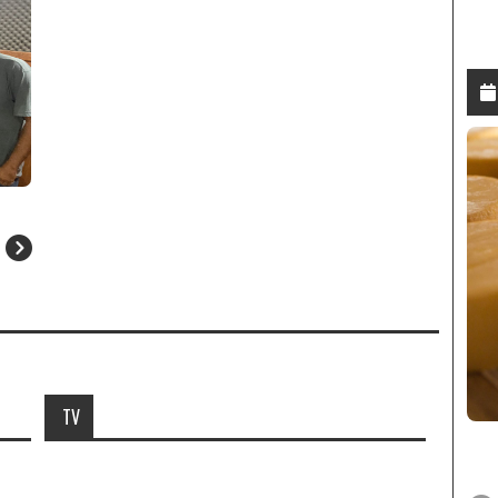
N
S
Festa da Uva 2019
Festa 
TV
07
11
Nenhuma notícia cadastrada