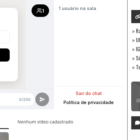
» R
» U
» IG
» S
» T
Nenhum vídeo cadastrado