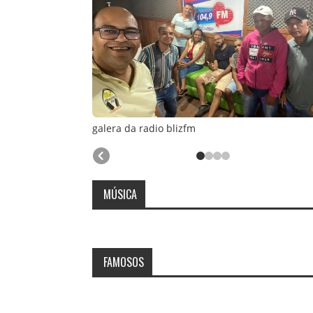
galera da radio blizfm
MÚSICA
Nenhuma notícia cadastrada
FAMOSOS
Nenhuma notícia cadastrada