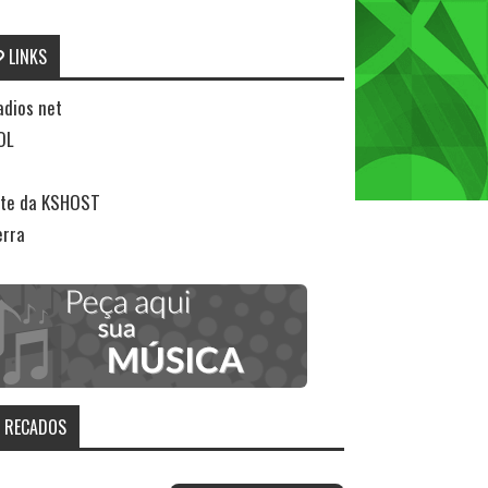
LINKS
adios net
OL
ite da KSHOST
erra
RECADOS