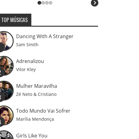
TOP MÚSICAS
Dancing With A Stranger
Sam Smith
1
Adrenalizou
Vitor Kley
2
Mulher Maravilha
Zé Neto & Cristiano
3
Todo Mundo Vai Sofrer
Marília Mendonça
4
Girls Like You